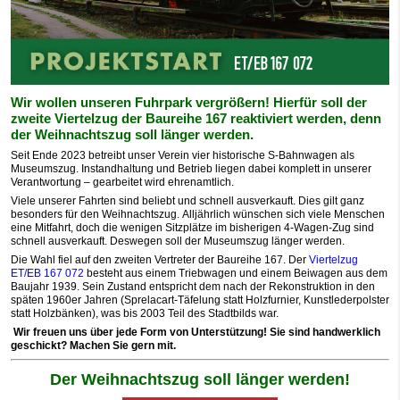
Wir wollen unseren Fuhrpark vergrößern! Hierfür soll der
zweite Viertelzug der Baureihe 167 reaktiviert werden, denn
der Weihnachtszug soll länger werden.
Seit Ende 2023 betreibt unser Verein vier historische S-Bahnwagen als
Museumszug. Instandhaltung und Betrieb liegen dabei komplett in unserer
Verantwortung – gearbeitet wird ehrenamtlich.
Viele unserer Fahrten sind beliebt und schnell ausverkauft. Dies gilt ganz
besonders für den Weihnachtszug. Alljährlich wünschen sich viele Menschen
eine Mitfahrt, doch die wenigen Sitzplätze im bisherigen 4-Wagen-Zug sind
schnell ausverkauft. Deswegen soll der Museumszug länger werden.
Die Wahl fiel auf den zweiten Vertreter der Baureihe 167. Der
Viertelzug
ET/EB 167 072
besteht aus einem Triebwagen und einem Beiwagen aus dem
Baujahr 1939. Sein Zustand entspricht dem nach der Rekonstruktion in den
späten 1960er Jahren (Sprelacart-Täfelung statt Holzfurnier, Kunstlederpolster
statt Holzbänken), was bis 2003 Teil des Stadtbilds war.
Wir freuen uns über jede Form von Unterstützung! Sie sind handwerklich
geschickt? Machen Sie gern mit.
Der Weihnachtszug soll länger werden!