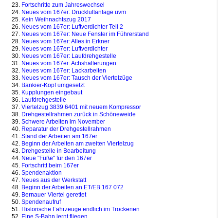
Fortschritte zum Jahreswechsel
Neues vom 167er: Druckluftanlage uvm
Kein Weihnachtszug 2017
Neues vom 167er: Luftverdichter Teil 2
Neues vom 167er: Neue Fenster im Führerstand
Neues vom 167er: Alles in Erkner
Neues vom 167er: Luftverdichter
Neues vom 167er: Laufdrehgestelle
Neues vom 167er: Achshalterungen
Neues vom 167er: Lackarbeiten
Neues vom 167er: Tausch der Viertelzüge
Bankier-Kopf umgesetzt
Kupplungen eingebaut
Laufdrehgestelle
Viertelzug 3839 6401 mit neuem Kompressor
Drehgestellrahmen zurück in Schöneweide
Schwere Arbeiten im November
Reparatur der Drehgestellrahmen
Stand der Arbeiten am 167er
Beginn der Arbeiten am zweiten Viertelzug
Drehgestelle in Bearbeitung
Neue "Füße" für den 167er
Fortschritt beim 167er
Spendenaktion
Neues aus der Werkstatt
Beginn der Arbeiten an ET/EB 167 072
Bernauer Viertel gerettet
Spendenaufruf
Historische Fahrzeuge endlich im Trockenen
Eine S-Bahn lernt fliegen