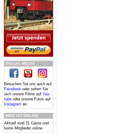
SOCIAL MEDIA
Besuchen Sie uns auch auf
Facebook
oder se­hen Sie
sich un­se­re Fil­me auf
You­
tube
oder un­se­re Fo­tos auf
In­sta­gram
an.
WER IST ONLINE
Aktuell sind 31 Gäste und
keine Mitglieder online