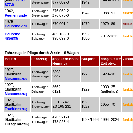
(Pee)
477.6 /
1995–2003
funkti
877 602-3
1942
Steuerwagen
877.6
1942,
276 069-2
Triebwagen
1942
1988–91
funkti
Peenemünde
276 070-0
Steuerwagen
1979,
270 001-1
1979
1979–89
Triebwagen
rollfäh
Baureihe 270
485 168-9
1992
Baureihe
Triebwagen
2012-2023
funkti
885 038-0
1990
485/885
Beiwagen
Fahrzeuge in Pflege durch Verein
–
8 Wagen
Bauart
Fahrzeug
angeschriebene
Baujahr
dargestellte
Zusta
Nummer
Zeit etwa
1927,
2303
Triebwagen
Stadtbahn
1928
1928–30
funkti
5447
Steuerwagen
Museumszug
1927,
3662
1930–35
Triebwagen
Stadtbahn,
1929
funkti
6121
(äußerlich)
Beiwagen
Museumszug
1927,
ET 165 471
1929
Triebwagen
Stadtbahn
1955–70
funkti
ES 165 231
1928
Steuerwagen
Traditionszug
1927,
478 521-8
Triebwagen
Stadtbahn
1928/1994
1994–2026
funkti
478 523-4
Triebwagen
Hilfsgerätezug