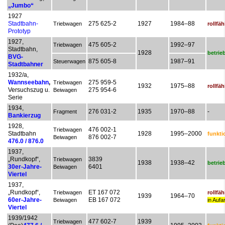
„Jumbo“
1927
Stadtbahn-
275 625-2
1927
1984–88
Triebwagen
rollfäh
Prototyp
1927,
475 605-2
1992–97
Triebwagen
Stadtbahn,
1928
betrie
BVG-
875 605-8
1987–91
Steuerwagen
Stadtbahner
1932/a,
Wannseebahn
,
275 959-5
Triebwagen
1932
1975–88
rollfäh
Versuchszug u.
275 954-6
Beiwagen
Serie
1934,
276 031-2
1935
1970–88
-
Fragment
Bankierzug
1928,
476 002-1
Triebwagen
Stadtbahn
1928
1995–2000
funkti
876 002-7
Beiwagen
476.0 / 876.0
1937,
„Rundkopf“,
3839
Triebwagen
1938
1938–42
betrie
30er-Jahre-
6401
Beiwagen
Viertel
1937,
„Rundkopf“,
ET 167 072
Triebwagen
rollfäh
1939
1964–70
60er-Jahre-
EB 167 072
Beiwagen
in Aufa
Viertel
1939/1942
477 602-7
1939
Triebwagen