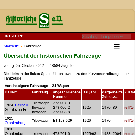
INHALT▼
☰
Startseite
Fahrzeuge
Übersicht der historischen Fahrzeuge
von
rg
05. Oktober 2012
– 18584 Zugriffe
Die Links in der linken Spalte führen jeweils zu den Kurzbeschreibungen der
Fahrzeuge.
Vereinseigene Fahrzeuge – 24 Wagen
Bauart
Fahrzeug
angeschriebene
Baujahr
dargestellte
Zusta
Nummer
Zeit etwa
278 007-0
Triebwagen
1924,
Bernau
278 006-2
1925
1970–89
Beiwagen
rollfäh
Gerätezug Frf
278 008-8
Beiwagen
1925,
ET 168 029
1926
1970
Triebwagen
rollfäh
Oranienburg
1926,
Oranienburg,
478 701-6
1925/63
1983–2004
Triebwagen
rollfäh