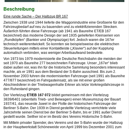
Beschreibung
Eine runde Sache – Der Halbzug BR 167
Zwischen 1938 und 1944 lieferte die Waggonindustrie eine Großserie für den
Fahrzeugbedarf auf neu zu bauenden und zu elektrifizierenden Strecken.
Äußerlich führten diese Fahrzeuge (ab 1941 als Baureihe ET/EB 167
bezeichnet) das moderne Design der seit 1935 gelieferten Kleinserien von
„Rundköpfen“ (Bankier und Olympiazüge) fort. Jedoch waren die 167er
technisch weiterentwickelt. So konnten sie beispielsweise die elektrischen
Steuerleitungen mittels einer Kontaktleiste („Klavier“) auf der Kupplung
automatisch verbinden, was weniger Arbeitsaufwand bedeutete.
Von 1973 bis 1979 modernisierte die Deutsche Reichsbahn die meisten der
seit 1970 als Baureihe 277 bezeichneten Fahrzeuge. Unser „167er“ blieb
dabei außen vor, was ihn für die historische Sammlung besonders interessant
machte, als er 1991 aus dem Bestand der S-Bahn ausschied. Bis zum 2.
November 2003 fuhren die modernisierten Fahrzeuge (seit 1991 als Baureihe
477/877 bezeichnet) im Fahrgasteinsatz, als sie mit einer großen
Abschiedsfeier in der Triebwagenhalle Erkner als letze Vorkriegsfahrzeuge in
den Ruhestand gingen.
Der Viertelzug
ET/EB 167 072
bildet gemeinsam mit den Viertelzug
3839/6401 (ebenfalls Trieb- und Beiwagen) einen Museumszug der Bauart
1937/41, das neueste Juwel in der Flotte der historischen Fahrzeuge der
Berliner S-Bahn. Der 1939 in Dienst gestellte Viertelzug verrichtete viele
Jahrzehnte seinen Dienst bei der Berliner S-Bahn, bis er 1991 außer Dienst
gestellt wurde. Seither ist er im Besitz des Vereins Historische S-Bahn.
Mit Mitteln privater Spender, des Vereins und der S-Bahn wurde der Halbzug
in der Hauptwerkstatt Schöneweide von April 1999 bis Dezember 2001 zum