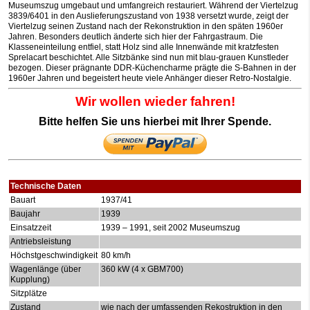
Museumszug umgebaut und umfangreich restauriert. Während der Viertelzug
3839/6401 in den Auslieferungszustand von 1938 versetzt wurde, zeigt der
Viertelzug seinen Zustand nach der Rekonstruktion in den späten 1960er
Jahren. Besonders deutlich änderte sich hier der Fahrgastraum. Die
Klasseneinteilung entfiel, statt Holz sind alle Innenwände mit kratzfesten
Sprelacart beschichtet. Alle Sitzbänke sind nun mit blau-grauen Kunstleder
bezogen. Dieser prägnante DDR-Küchencharme prägte die S-Bahnen in der
1960er Jahren und begeistert heute viele Anhänger dieser Retro-Nostalgie.
Wir wollen wieder fahren!
Bitte helfen Sie uns hierbei mit Ihrer Spende.
Technische Daten
Bauart
1937/41
Baujahr
1939
Einsatzzeit
1939 – 1991, seit 2002 Museumszug
Antriebsleistung
Höchstgeschwindigkeit
80 km/h
Wagenlänge (über
360 kW (4 x GBM700)
Kupplung)
Sitzplätze
Zustand
wie nach der umfassenden Rekostruktion in den