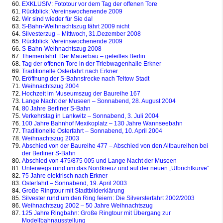
EXKLUSIV: Fototour vor dem Tag der offenen Tore
Rückblick: Vereinswochenende 2009
Wir sind wieder für Sie da!
S-Bahn-Weihnachtszug fährt 2009 nicht
Silvesterzug – Mittwoch, 31.Dezember 2008
Rückblick: Vereinswochenende 2009
S-Bahn-Weihnachtszug 2008
Themenfahrt: Der Mauerbau – geteiltes Berlin
Tag der offenen Tore in der Triebwagenhalle Erkner
Traditionelle Osterfahrt nach Erkner
Eröffnung der S-Bahnstrecke nach Teltow Stadt
Weihnachtszug 2004
Hochzeit im Museumszug der Baureihe 167
Lange Nacht der Museen – Sonnabend, 28. August 2004
80 Jahre Berliner S-Bahn
Verkehrstag in Lankwitz – Sonnabend, 3. Juli 2004
100 Jahre Bahnhof Mexikoplatz – 130 Jahre Wannseebahn
Traditionelle Osterfahrt – Sonnabend, 10. April 2004
Weihnachtszug 2003
Abschied von der Baureihe 477 – Abschied von den Alt­bau­rei­hen bei
der Ber­li­ner S-Bahn
Abschied von 475/875 005 und Lange Nacht der Museen
Unterwegs rund um das Nordkreuz und auf der neuen „Ulbrichtkurve“
75 Jahre elektrisch nach Erkner
Osterfahrt – Sonnabend, 19. April 2003
Große Ringtour mit Stadtbilderklärung
Silvester rund um den Ring feiern: Die Silversterfahrt 2002/2003
Weihnachtszug 2002 – 50 Jahre Weihnachtszug
125 Jahre Ringbahn: Große Ringtour mit Übergang zur
Modellbahnausstellung