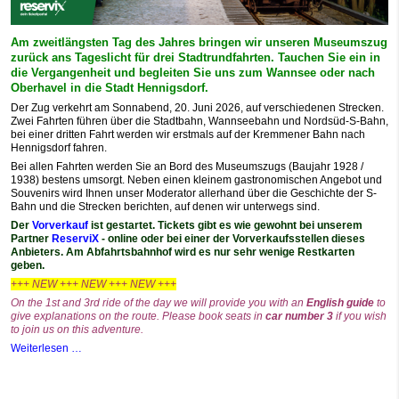
Am zweitlängsten Tag des Jahres bringen wir unseren Museumszug
zurück ans Tageslicht für drei Stadtrundfahrten. Tauchen Sie ein in
die Vergangenheit und begleiten Sie uns zum Wannsee oder nach
Oberhavel in die Stadt Hennigsdorf.
Der Zug verkehrt am Sonnabend, 20. Juni 2026, auf verschiedenen Strecken.
Zwei Fahrten führen über die Stadtbahn, Wannseebahn und Nordsüd-S-Bahn,
bei einer dritten Fahrt werden wir erstmals auf der Kremmener Bahn nach
Hennigsdorf fahren.
Bei allen Fahrten werden Sie an Bord des Museumszugs (Baujahr 1928 /
1938) bestens umsorgt. Neben einen kleinem gastronomischen Angebot und
Souvenirs wird Ihnen unser Moderator allerhand über die Geschichte der S-
Bahn und die Strecken berichten, auf denen wir unterwegs sind.
Der
Vorverkauf
ist gestartet. Tickets gibt es wie gewohnt bei unserem
Partner
ReserviX
- online oder bei einer der Vorverkaufsstellen dieses
Anbieters. Am Abfahrtsbahnhof wird es nur sehr wenige Restkarten
geben.
+++ NEW +++ NEW +++ NEW +++
On the 1st and 3rd ride of the day
we will provide you with an
English guide
to
give explanations on the route. Please book seats in
car number 3
if you wish
to join us on this adventure.
Weiterlesen …