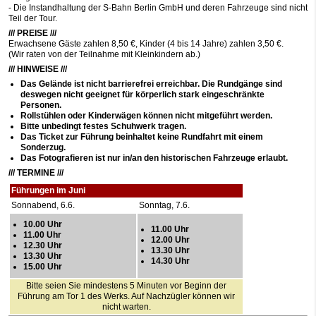
- Die Instandhaltung der S-Bahn Berlin GmbH und deren Fahrzeuge sind nicht
Teil der Tour.
/// PREISE ///
Erwachsene Gäste zahlen 8,50 €, Kinder (4 bis 14 Jahre) zahlen 3,50 €.
(Wir raten von der Teilnahme mit Kleinkindern ab.)
/// HINWEISE ///
Das Gelände ist nicht barrierefrei erreichbar. Die Rundgänge sind
deswegen nicht geeignet für körperlich stark eingeschränkte
Personen.
Rollstühlen oder Kinderwägen können nicht mitgeführt werden.
Bitte unbedingt festes Schuhwerk tragen.
Das Ticket zur Führung beinhaltet keine Rundfahrt mit einem
Sonderzug.
Das Fotografieren ist nur in/an den historischen Fahrzeuge erlaubt.
/// TERMINE ///
Führungen im Juni
Sonnabend, 6.6.
Sonntag, 7.6.
10.00 Uhr
11.00 Uhr
11.00 Uhr
12.00 Uhr
12.30 Uhr
13.30 Uhr
13.30 Uhr
14.30 Uhr
15.00 Uhr
Bitte seien Sie mindestens 5 Minuten vor Beginn der
Führung am Tor 1 des Werks. Auf Nachzügler können wir
nicht warten.