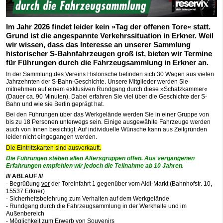
Im Jahr 2026 findet leider kein »Tag der offenen Tore« statt.
Grund ist die angespannte Verkehrssituation in Erkner. Weil
wir wissen, dass das Interesse an unserer Sammlung
historischer S-Bahnfahrzeugen groß ist, bieten wir Termine
für Führungen durch die Fahrzeugsammlung in Erkner an.
In der Sammlung des Vereins Historische befinden sich 30 Wagen aus vielen
Jahrzehnten der S-Bahn-Geschichte. Unsere Mitglieder werden Sie
mitnehmen auf einem exklusiven Rundgang durch diese »Schatzkammer«
(Dauer ca. 90 Minuten). Dabei erfahren Sie viel über die Geschichte der S-
Bahn und wie sie Berlin geprägt hat.
Bei den Führungen über das Werkgelände werden Sie in einer Gruppe von
bis zu 18 Personen unterwegs sein. Einige ausgewählte Fahrzeuge werden
auch von Innen besichtigt. Auf individuelle Wünsche kann aus Zeitgründen
leider nicht eingegangen werden.
Die Eintrittskarten sind ausverkauft.
Die Führungen stehen allen Altersgruppen offen. Aus vergangenen
Erfahrungen empfehlen wir jedoch die Teilnahme ab 10 Jahren.
/// ABLAUF ///
- Begrüßung
vor
der Toreinfahrt 1 gegenüber vom Aldi-Markt (Bahnhofstr. 10,
15537 Erkner)
- Sicherheitsbelehrung zum Verhalten auf dem Werkgelände
- Rundgang durch die Fahrzeugsammlung in der Werkhalle und im
Außenbereich
- Möglichkeit zum Erwerb von Souvenirs