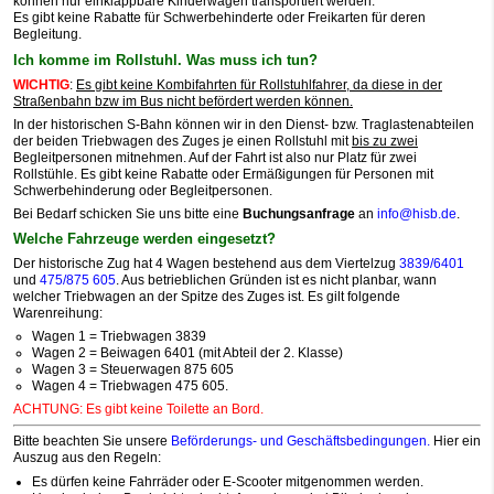
können nur einklappbare Kinderwagen transportiert werden.
Es gibt keine Rabatte für Schwerbehinderte oder Freikarten für deren
Begleitung.
Ich komme im Rollstuhl. Was muss ich tun?
WICHTIG
:
Es gibt keine Kombifahrten für Rollstuhlfahrer, da diese in der
Straßenbahn bzw im Bus nicht befördert werden können.
In der historischen S-Bahn können wir in den Dienst- bzw. Traglastenabteilen
der beiden Triebwagen des Zuges je einen Rollstuhl mit
bis zu zwei
Begleitpersonen mitnehmen. Auf der Fahrt ist also nur Platz für zwei
Rollstühle. Es gibt keine Rabatte oder Ermäßigungen für Personen mit
Schwerbehinderung oder Begleitpersonen.
Bei Bedarf schicken Sie uns bitte eine
Buchungsanfrage
an
info@hisb.de
.
Welche Fahrzeuge werden eingesetzt?
Der historische Zug hat 4 Wagen bestehend aus dem Viertelzug
3839/6401
und
475/875 605
.
Aus betrieblichen Gründen ist es nicht planbar, wann
welcher Triebwagen an der Spitze des Zuges ist.
Es gilt folgende
Warenreihung:
Wagen 1 = Triebwagen 3839
Wagen 2 = Beiwagen 6401 (mit Abteil der 2. Klasse)
Wagen 3 = Steuerwagen 875 605
Wagen 4 = Triebwagen 475 605.
ACHTUNG: Es gibt keine Toilette an Bord.
Bitte beachten Sie u
nsere
Beförderungs- und Geschäftsbedingungen
.
Hier ein
Auszug aus den Regeln:
Es dürfen keine Fahrräder oder E-Scooter mitgenommen werden.