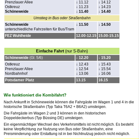
Prenzlauer Allee
↓ 11.12
↓ 14.12
Ostkreuz
↓ 11.23
↓ 14.23
Schöneweide
↓ 11.40
↓ 14.40
Umstieg in Bus oder Straßenbahn
Schöneweide
↓ 11
.50
↓ 14
.50
unterschiedliche Fahrzeiten für Bus/Tram
FEZ Wuhlheide
12.00-12.15
15.00-15.15
.
Einfache Fahrt
(nur S-Bahn)
Schöneweide
(Gl. 5/6)
↓ 12.20
↓ 15.20
Ostkreuz
↓ 12.43
↓ 15.43
Prenzlauer Allee
↓ 12.54
↓ 15.54
Nordbahnhof
↓ 13.06
↓ 16.06
Potsdamer Platz
13.15
16.15
.
Wie funktioniert die Kombifahrt?
Nach Ankunft in Schöneweide können die Fahrgäste im Wagen 1 und 4 in die
historische Straßenbahn (Typ Tatra T6A2 + B6A2) umsteigen.
Die Fahrgäste im Wagen 2 und 3
können in den historischen
Doppeldeckerbus (Typ Büssing DE) umsteigen.
Ein eigenmächtiger Wechsel des Verkehrsmittels ist nicht möglich. Es besteht
keine Verpflichtung zur Nutzung von Bus oder Straßenbahn, eine
Preisminderung oder Erstattung ist in bei Nichtnutzug jedoch nicht möglich.