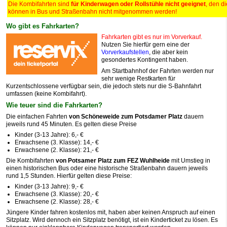
Die Kombifahrten sind
für Kinderwagen oder Rollstühle nicht geeignet
, den d
können in Bus und Straßenbahn nicht mitgenommen werden!
Wo gibt es Fahrkarten?
Fahrkarten gibt es nur im Vorverkauf.
Nutzen Sie hierfür gern eine der
Vorverkaufstellen
, die aber kein
gesondertes Kontingent haben.
Am Startbahnhof der Fahrten werden nur
sehr wenige Restkarten für
Kurzentschlossene verfügbar sein, die jedoch stets nur die S-Bahnfahrt
umfassen (keine Kombifahrt).
Wie teuer sind die Fahrkarten?
Die einfachen Fahrten
von Schöneweide zum Potsdamer Platz
dauern
jeweils rund 45 Minuten. Es gelten diese Preise
Kinder (3-13 Jahre): 6,- €
Erwachsene (3. Klasse): 14,- €
Erwachsene (2. Klasse): 21,- €
Die Kombifahrten
von Potsamer Platz zum FEZ Wuhlheide
mit Umstieg in
einen historischen Bus oder eine historische Straßenbahn dauern jeweils
rund 1,5 Stunden. Hierfür gelten diese Preise:
Kinder (3-13 Jahre): 9,- €
Erwachsene (3. Klasse): 20,- €
Erwachsene (2. Klasse): 28,- €
Jüngere Kinder fahren kostenlos mit, haben aber keinen Anspruch auf einen
Sitzplatz. Wird dennoch ein Sitzplatz benötigt, ist ein Kinderticket zu lösen. Es