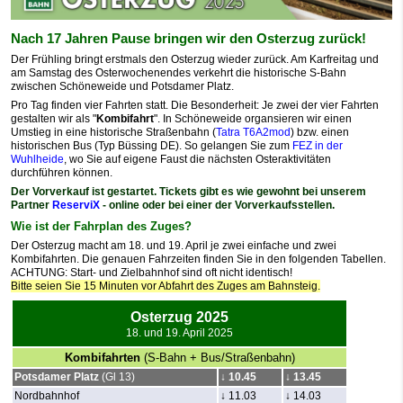
Nach 17 Jahren Pause bringen wir den Osterzug zurück!
Der Frühling bringt erstmals den Osterzug wieder zurück. Am Karfreitag und
am Samstag des Osterwochenendes verkehrt die historische S-Bahn
zwischen Schöneweide und Potsdamer Platz.
Pro Tag finden vier Fahrten statt. Die Besonderheit: Je zwei der vier Fahrten
gestalten wir als "
Kombifahrt
". In Schöneweide organsieren wir einen
Umstieg in eine historische Straßenbahn (
Tatra T6A2mod
) bzw. einen
historischen Bus (Typ Büssing DE). So gelangen Sie zum
FEZ in der
Wuhlheide
, wo Sie auf eigene Faust die nächsten Osteraktivitäten
durchführen können.
Der Vorverkauf ist gestartet. Tickets gibt es wie gewohnt bei unserem
Partner
ReserviX
- online oder bei einer der Vorverkaufsstellen.
Wie ist der Fahrplan des Zuges?
Der Osterzug macht am 18. und 19. April je zwei einfache und zwei
Kombifahrten. Die genauen Fahrzeiten finden Sie in den folgenden Tabellen.
ACHTUNG: Start- und Zielbahnhof sind oft nicht identisch!
Bitte seien Sie 15 Minuten vor Abfahrt des Zuges am Bahnsteig.
Osterzug 2025
18. und 19. April 2025
Kombifahrten
(S-Bahn + Bus/Straßenbahn)
Potsdamer Platz
(Gl 13)
↓
10.45
↓
13.45
Nordbahnhof
↓ 11.03
↓ 14.03