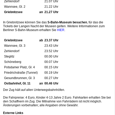
Zehlendorf
21.07 Uhr
Wannsee, Gl. 2
21.22 Uhr
Griebnitzsee
an
21.27 Uhr
In Griebnitzsee können Sie das
S-Bahn-Museum besuchen
, für das die
Tickets der Langen Nacht der Museen gelten. Weitere Informationen zum
Berliner S-Bahn-Museum erhalten Sie
HIER
.
Griebnitzsee
ab
23.37 Uhr
Wannsee, Gl. 3
23.43 Uhr
Zehlendorf
23.52 Uhr
Steglitz
00.00 Uhr
Schöneberg
00.07 Uhr
Potsdamer Platz, Gl. 4
00.15 Uhr
Friedrichstraße (Tunnel)
00.19 Uhr
Gesundbrunnen, Gl. 3
00.27 Uhr
Ostbahnhof, Gl. 11
an
00.46 Uhr
Der Zug hält auf allen Unterwegsbahnhöfen.
Die Fahrpreise: 4 Euro, Kinder 4-13 Jahre 2 Euro. Fahrkarten erhalten Sie bei
den Schaffnern im Zug. Die Mitnahme von Fahrrädern ist nicht möglich.
Änderungen vorbehalten; alle Angaben ohne Gewähr.
Externe Links