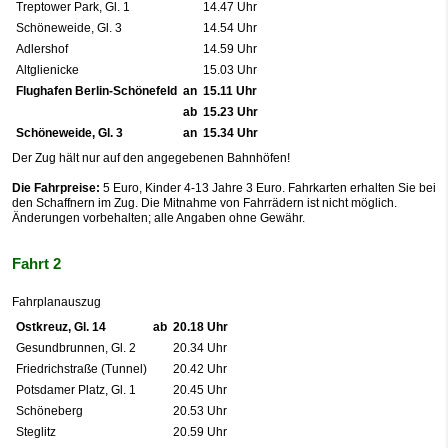
Treptower Park, Gl. 1
14.47 Uhr
Schöneweide, Gl. 3
14.54 Uhr
Adlershof
14.59 Uhr
Altglienicke
15.03 Uhr
Flughafen Berlin-Schönefeld
an
15.11 Uhr
ab
15.23 Uhr
Schöneweide, Gl. 3
an
15.34 Uhr
Der Zug hält nur auf den angegebenen Bahnhöfen!
Die Fahrpreise:
5 Euro, Kinder 4-13 Jahre 3 Euro. Fahrkarten erhalten Sie bei
den Schaffnern im Zug. Die Mitnahme von Fahrrädern ist nicht möglich.
Änderungen vorbehalten; alle Angaben ohne Gewähr.
Fahrt 2
Fahrplanauszug
Ostkreuz, Gl. 14
ab
20.18 Uhr
Gesundbrunnen, Gl. 2
20.34 Uhr
Friedrichstraße (Tunnel)
20.42 Uhr
Potsdamer Platz, Gl. 1
20.45 Uhr
Schöneberg
20.53 Uhr
Steglitz
20.59 Uhr