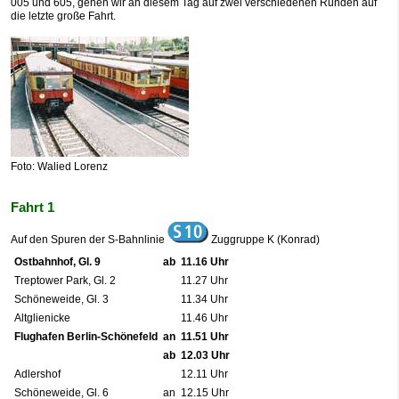
005 und 605, gehen wir an diesem Tag auf zwei verschiedenen Runden auf
die letzte große Fahrt.
Foto: Walied Lorenz
Fahrt 1
Auf den Spuren der S-Bahnlinie
Zuggruppe K (Konrad)
Ostbahnhof, Gl. 9
ab
11.16 Uhr
Treptower Park, Gl. 2
11.27 Uhr
Schöneweide, Gl. 3
11.34 Uhr
Altglienicke
11.46 Uhr
Flughafen Berlin-Schönefeld
an
11.51 Uhr
ab
12.03 Uhr
Adlershof
12.11 Uhr
Schöneweide, Gl. 6
an
12.15 Uhr