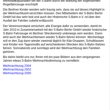
Werkstattkapazitäten bei der S-Bahn durch die Wartung der sogenannten
Regelfahrzeuge erschöpft.
Die Berliner Kinder werden sehr traurig sein, dass sie auf dieses Highlight in
der Weihnachtszeit verzichten müssen. Den Mitarbeitern der S-Bahn Berlin
GmbH tut das sehr leid und auch der Historische S-Bahn e.V. ist über den
Ausfall der Fahrten zutiefst enttäuscht.
Der Vereinsvorstand versichert, alle Energie dafür zu verwenden, damit im
Jahr 2010 in Zusammenarbeit mit der S-Bahn Berlin GmbH wieder historische
S-Bahn Fahrzeuge im Berliner Streckennetz unterwegs sein werden. Dann
wird auch der Weihnachtsmann wieder S-Bahn fahren können. Wochentags
soll er den Zug dann wieder zweimal täglich für Kita-Gruppen, Schulklassen
und Kinder von Tagesmuttis auf verschiedenen Strecken des S-Bahn-Netzes
fahren. Sonnabends und sonntags wird der Weihnachtszug den Familien
gehören.
Bis dahin bleibt uns nur, Ihnen mit ein paar Bildern aus den vergangenen
Jahren etwas S-Bahn-Weihnachtsstimmung zu vermitteln:
Weihnachtszug 2004
Weihnachtszug 2002
Weihnachtszug 2000