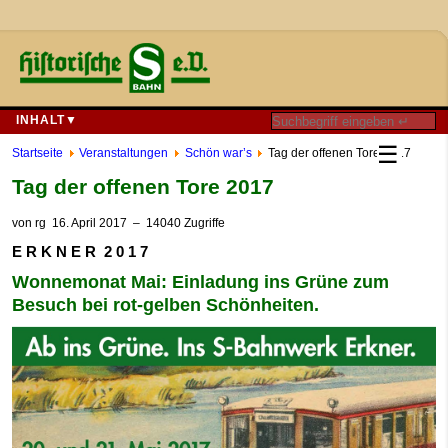
INHALT▼
☰
Startseite
Veranstaltungen
Schön war’s
Tag der offenen Tore 2017
Tag der offenen Tore 2017
von
rg
16. April 2017
– 14040 Zugriffe
E R K N E R 2 0 1 7
Wonnemonat Mai: Einladung ins Grüne zum
Besuch bei rot-gelben Schönheiten.