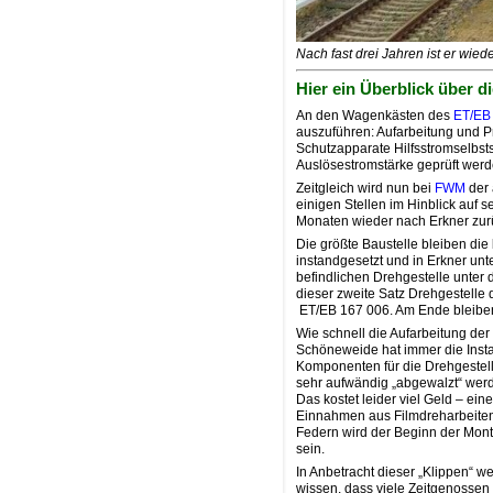
Nach fast drei Jahren ist er wie
Hier ein Überblick über di
An den Wagenkästen des
ET/EB
auszuführen: Aufarbeitung und P
Schutzapparate Hilfsstromselbsts
Auslösestromstärke geprüft werde
Zeitgleich wird nun bei
FWM
der
einigen Stellen im Hinblick auf s
Monaten wieder nach Erkner zur
Die größte Baustelle bleiben die
instandgesetzt und in Erkner un
befindlichen Drehgestelle unt
dieser zweite Satz Drehgestelle 
ET/EB 167 006. Am Ende bleiben
Wie schnell die Aufarbeitung der
Schöneweide hat immer die Insta
Komponenten für die Drehgestell
sehr aufwändig „abgewalzt“ wer
Das kostet leider viel Geld – ein
Einnahmen aus Filmdreharbeiten 
Federn wird der Beginn der Mont
sein.
In Anbetracht dieser „Klippen“ 
wissen, dass viele Zeitgenosse