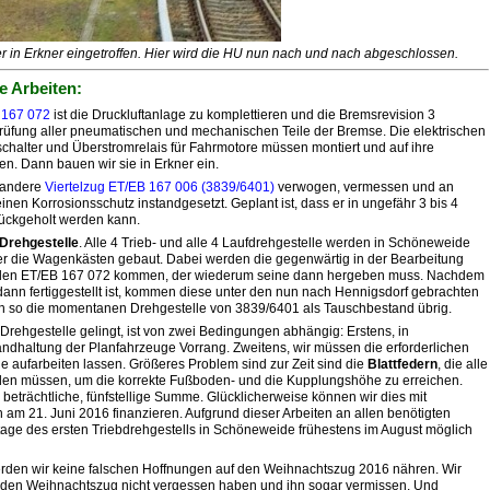
der in Erkner eingetroffen. Hier wird die HU nun nach und nach abgeschlossen.
e Arbeiten:
 167 072
ist die Druckluftanlage zu komplettieren und die Bremsrevision 3
rüfung aller pneumatischen und mechanischen Teile der Bremse. Die elektrischen
chalter und Überstromrelais für Fahrmotore müssen montiert und auf ihre
n. Dann bauen wir sie in Erkner ein.
 andere
Viertelzug ET/EB 167 006 (3839/6401)
verwogen, vermessen und an
einen Korrosionsschutz instandgesetzt. Geplant ist, dass er in ungefähr 3 bis 4
ückgeholt werden kann.
Drehgestelle
. Alle 4 Trieb- und alle 4 Laufdrehgestelle werden in Schöneweide
ter die Wagenkästen gebaut. Dabei werden die gegenwärtig in der Bearbeitung
er den ET/EB 167 072 kommen, der wiederum seine dann hergeben muss. Nachdem
dann fertiggestellt ist, kommen diese unter den nun nach Hennigsdorf gebrachten
 so die momentanen Drehgestelle von 3839/6401 als Tauschbestand übrig.
 Drehgestelle gelingt, ist von zwei Bedingungen abhängig: Erstens, in
ndhaltung der Planfahrzeuge Vorrang. Zweitens, wir müssen die erforderlichen
e aufarbeiten lassen. Größeres Problem sind zur Zeit sind die
Blattfedern
, die alle
den müssen, um die korrekte Fußboden- und die Kupplungshöhe zu erreichen.
e beträchtliche, fünfstellige Summe. Glücklicherweise können wir dies mit
am 21. Juni 2016 finanzieren. Aufgrund dieser Arbeiten an allen benötigten
age des ersten Triebdrehgestells in Schöneweide frühestens im August möglich
werden wir keine falschen Hoffnungen auf den Weihnachtszug 2016 nähren. Wir
n den Weihnachtszug nicht vergessen haben und ihn sogar vermissen. Und