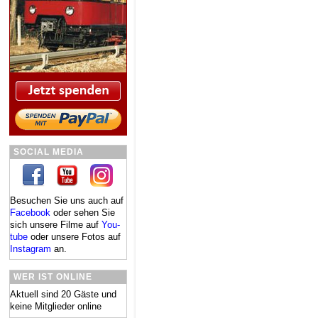
SOCIAL MEDIA
Besuchen Sie uns auch auf
Facebook
oder se­hen Sie
sich un­se­re Fil­me auf
You­
tube
oder un­se­re Fo­tos auf
In­sta­gram
an.
WER IST ONLINE
Aktuell sind 20 Gäste und
keine Mitglieder online