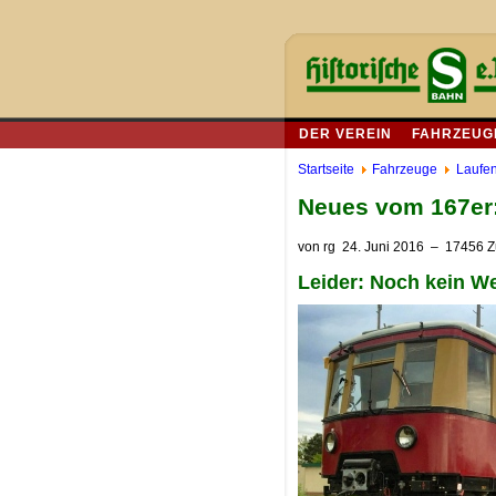
DER VEREIN
FAHRZEUG
Startseite
Fahrzeuge
Laufen
Neues vom 167er:
von
rg
24. Juni 2016
– 17456 Zu
Leider: Noch kein W