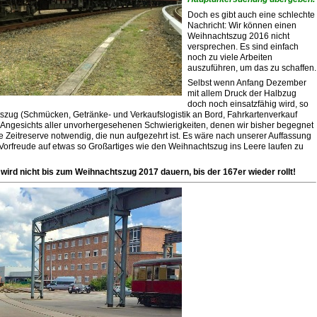
Doch es gibt auch eine schlechte
Nachricht: Wir können einen
Weihnachtszug 2016 nicht
versprechen. Es sind einfach
noch zu viele Arbeiten
auszuführen, um das zu schaffen.
Selbst wenn Anfang Dezember
mit allem Druck der Halbzug
doch noch einsatzfähig wird, so
tszug (Schmücken, Getränke- und Ver­kaufs­lo­gistik an Bord, Fahrkartenverkauf
 Angesichts aller unvorhergesehenen Schwierigkeiten, denen wir bisher begegnet
e Zeitreserve notwendig, die nun aufgezehrt ist. Es wäre nach unserer Auffassung
 Vorfreude auf etwas so Großartiges wie den Weihnachtszug ins Leere laufen zu
s wird nicht bis zum Weihnachtszug 2017 dauern, bis der 167er wieder rollt!