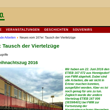
E
VERANSTALTUNGEN
GESCHICHTEN
SOUVENIRS
de Arbeiten
Neues vom 167er: Tausch der Viertelzüge
 Tausch der Viertelzüge
griffe
eihnachtszug 2016
Wir haben am 22. Juni 2016 den
ET/EB 167 072 aus Hennigsdorf
von FWM abgeholt. Dabei sind
alle Arbeiten, die wir nicht in
Erkner machen konnten,
ausgeführt worden. Aber es ist
noch genug für uns zu tun.
Zugleich wurde der andere
Viertelzug ET/EB 167 006
(3839/6401) bei FWM zur
Fortsetzung der
Hauptuntersuchung übergeben.