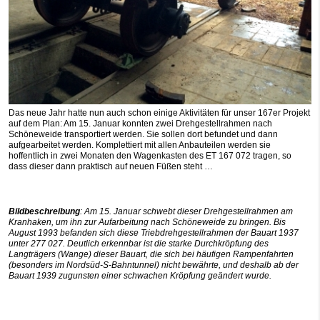
Das neue Jahr hatte nun auch schon einige Aktivitäten für unser 167er Projekt
auf dem Plan: Am 15. Januar konnten zwei Drehgestellrahmen nach
Schöneweide transportiert werden. Sie sollen dort befundet und dann
aufgearbeitet werden. Komplettiert mit allen Anbauteilen werden sie
hoffentlich in zwei Monaten den Wagenkasten des ET 167 072 tragen, so
dass dieser dann praktisch auf neuen Füßen steht …
Bildbeschreibung
: Am 15. Januar schwebt dieser Drehgestellrahmen am
Kranhaken, um ihn zur Aufarbeitung nach Schöneweide zu bringen. Bis
August 1993 befanden sich diese Triebdrehgestellrahmen der Bauart 1937
unter 277 027. Deutlich erkennbar ist die starke Durchkröpfung des
Langträgers (Wange) dieser Bauart, die sich bei häufigen Rampenfahrten
(besonders im Nordsüd-S-Bahntunnel) nicht bewährte, und deshalb ab der
Bauart 1939 zugunsten einer schwachen Kröpfung geändert wurde.