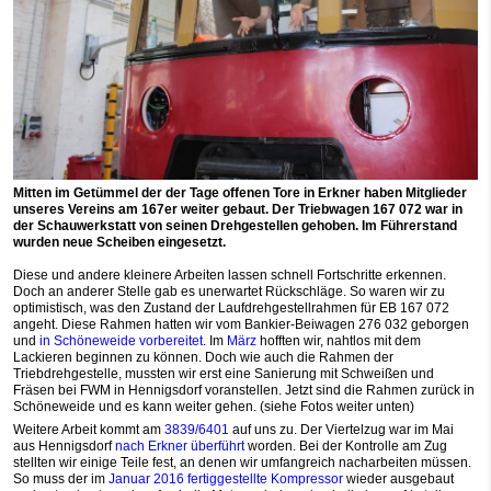
Mitten im Getümmel der der Tage offenen Tore in Erkner haben Mitglieder
unseres Vereins am 167er weiter gebaut. Der Triebwagen 167 072 war in
der Schauwerkstatt von seinen Drehgestellen gehoben. Im Führerstand
wurden neue Scheiben eingesetzt.
Diese und andere kleinere Arbeiten lassen schnell Fortschritte erkennen.
Doch an anderer Stelle gab es unerwartet Rückschläge. So waren wir zu
optimistisch, was den Zustand der Laufdrehgestellrahmen für EB 167 072
angeht. Diese Rahmen hatten wir vom Bankier-Beiwagen 276 032 geborgen
und
in Schöneweide vorbereitet
. Im
März
hofften wir, nahtlos mit dem
Lackieren beginnen zu können. Doch wie auch die Rahmen der
Triebdrehgestelle, mussten wir erst eine Sanierung mit Schweißen und
Fräsen bei FWM in Hennigsdorf voranstellen. Jetzt sind die Rahmen zurück in
Schöneweide und es kann weiter gehen. (siehe Fotos weiter unten)
Weitere Arbeit kommt am
3839/6401
auf uns zu. Der Viertelzug war im Mai
aus Hennigsdorf
nach Erkner überführt
worden. Bei der Kontrolle am Zug
stellten wir einige Teile fest, an denen wir umfangreich nacharbeiten müssen.
So muss der im
Januar 2016 fertiggestellte Kompressor
wieder ausgebaut