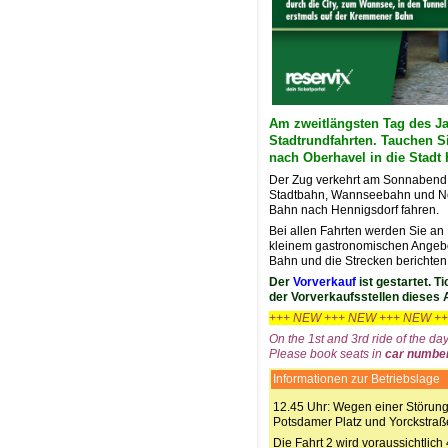
Am zweitlängsten Tag des Ja
Stadtrundfahrten. Tauchen S
nach Oberhavel in die Stadt
Der Zug verkehrt am Sonnabend, 
Stadtbahn, Wannseebahn und Nor
Bahn nach Hennigsdorf fahren.
Bei allen Fahrten werden Sie a
kleinem gastronomischen Angebot
Bahn und die Strecken berichten
Der
Vorverkauf
ist gestartet. 
der Vorverkaufsstellen dieses 
+++ NEW +++ NEW +++ NEW +
On the 1st and 3rd ride of the da
Please book seats in
car numbe
Informationen zur Betriebslage
12.45 Uhr: Wegen einer Störung
Potsdamer Platz und Yorckstraß
Die Fahrt 2 wird voraussichtlich