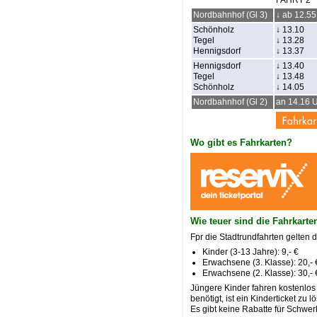
Nordbahnhof (Gl 3)
↓ ab 12.55
Schönholz
↓ 13.10
Tegel
↓ 13.28
Hennigsdorf
↓ 13.37
Hennigsdorf
↓ 13.4
0
Tegel
↓
13.48
Schönholz
↓
14.05
Nordbahnhof
(Gl 2)
an 14.16 
Wo gibt es Fahrkarten?
Wie teuer sind die Fahrkarte
Fpr die Stadtrundfahrten gelten 
Kinder (3-13 Jahre): 9,- €
Erwachsene (3. Klasse): 20,- 
Erwachsene (2. Klasse): 30,- 
Jüngere Kinder fahren kostenlos 
benötigt, ist ein Kinderticket z
Es gibt keine Rabatte für Schwer