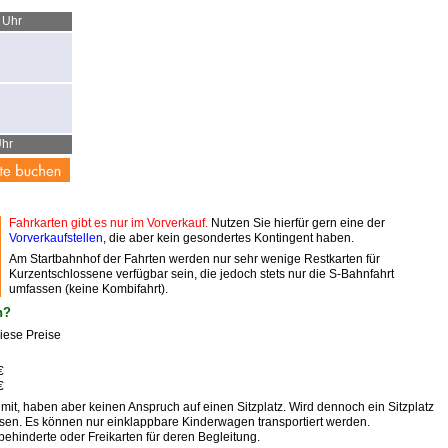
 Uhr
Uhr
Fahrkarten gibt es nur im Vorverkauf.
Nutzen Sie hierfür gern eine der
Vorverkaufstellen
, die aber kein gesondertes Kontingent haben.
Am Startbahnhof der Fahrten werden nur sehr wenige Restkarten für
Kurzentschlossene verfügbar sein, die jedoch stets nur die S-Bahnfahrt
umfassen (keine Kombifahrt).
n?
diese Preise
€
€
mit, haben aber keinen Anspruch auf einen Sitzplatz. Wird dennoch ein Sitzplatz
u lösen. Es können nur einklappbare Kinderwagen transportiert werden.
behinderte oder Freikarten für deren Begleitung.