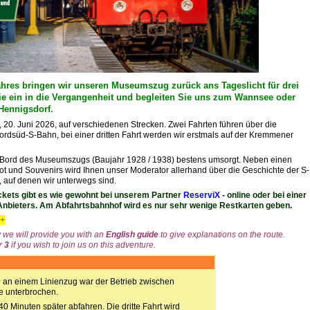
hres bringen wir unseren Museumszug zurück ans Tageslicht für drei
ie ein in die Vergangenheit und begleiten Sie uns zum Wannsee oder
 Hennigsdorf.
20. Juni 2026, auf verschiedenen Strecken. Zwei Fahrten führen über die
dsüd-S-Bahn, bei einer dritten Fahrt werden wir erstmals auf der Kremmener
n Bord des Museumszugs (Baujahr 1928 / 1938) bestens umsorgt. Neben einen
 und Souvenirs wird Ihnen unser Moderator allerhand über die Geschichte der S-
, auf denen wir unterwegs sind.
Tickets gibt es wie gewohnt bei unserem Partner
ReserviX
- online oder bei einer
Anbieters. Am Abfahrtsbahnhof wird es nur sehr wenige Restkarten geben.
++
y
we will provide you with an
English guide
to give explanations on the route.
r 3
if you wish to join us on this adventure.
 an einem Linienzug war der Betrieb zwischen
e unterbrochen.
 40 Minuten später abfahren. Die dritte Fahrt wird