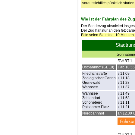
voraussichtlich pünktlich starten
Wie ist der Fahrplan des Zu
Der Sonderzug absolviert insgesa
Der Zug hält nur an den fett darg
Bitte seien Sie mind. 10 Minuten
Stadtrun
Sonnabend
FAHRT 1
Ostbahnhof (Gl. 10)
↓ ab 10.55
Friedrichstraße
↓ 11.09
Zoologischer Garten
↓ 11.18
Grunewald
↓ 11.28
Wannsee
↓ 11.37
Wannsee
↓ 11.49
Zehlendorf
↓ 11.58
Schöneberg
↓ 11.11
Potsdamer Platz
↓ 11.21
Nordbahnhof
an 12.30 
FAHRT 2