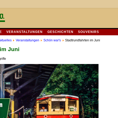
E
VERANSTALTUNGEN
GESCHICHTEN
SOUVENIRS
ktuelles
Veranstaltungen
Schön war's
Stadtrundfahrten im Juni
 im Juni
riffe