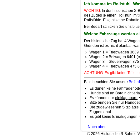
Ich komme im Rollstuhl. Wa
WICHTIG
:
In der historischen S
des Zuges je einen Rollstuhl mit
Rollstühle. Es gibt keine Rabat
Bei Bedarf schicken Sie uns bit
Welche Fahrzeuge werden ei
Der historische Zug hat 4 Wage
Gründen ist es nicht planbar, wa
Wagen 1 = Triebwagen 3839
Wagen 2 = Beiwagen 6401 (mit
Wagen 3 = Steuerwagen 875
Wagen 4 = Triebwagen 475 6
ACHTUNG: Es gibt keine Toilette
Bitte beachten Sie u
nsere
Beför
Es dürfen keine Fahrräder o
Hunde sind an Bord nicht erl
Es können nur
einklappbare
K
Bitte bringen Sie nur Handgep
Die zugewiesenen Sitzplätze 
Zugpersonal.
Es gibt keine Ermäßigungen f
Nach oben
© 2026 Historische S-Bahn e.V