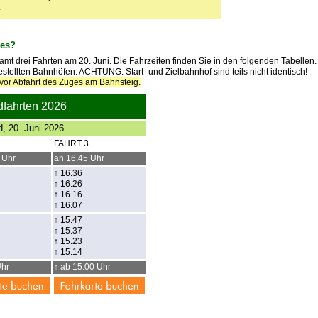
.
ges?
mt drei Fahrten am 20. Juni. Die Fahrzeiten finden Sie in den folgenden Tabellen.
estellten Bahnhöfen. ACHTUNG: Start- und Zielbahnhof sind teils nicht identisch!
 vor Abfahrt des Zuges am Bahnsteig.
dfahrten 2026
, 20. Juni 2026
FAHRT 3
 Uhr
an 16.45 Uhr
↑ 16.36
↑ 16.26
↑ 16.16
↑ 16.07
↑ 15.47
↑ 15.37
↑ 15.23
↑ 15.14
Uhr
↑ ab 15.00 Uhr