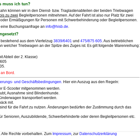
s muss ich tun?
-Bahn können wir in den Dienst- bzw. Traglastenabteilen der beiden Triebwagen
bis zu zwei
Begleitpersonen mitnehmen. Auf der Fahrt ist also nur Platz für zwei
te oder Ermäßigungen für Personen mit Schwerbehinderung oder Begleitpersonen.
te eine Buchungsanfrage an
info@hisb.de
.
ngesetzt?
n bestehend aus dem Viertelzug
3839/6401
und
475/875 605
.
Aus betrieblichen
nn welcher Triebwagen an der Spitze des Zuges ist.
Es gilt folgende Warenreihung:
 Abteil der 2. Klasse)
 605
05.
 an Bord.
derungs- und Geschäftsbedingungen
.
Hier ein Auszug aus den Regeln:
der E-Scooter mitgenommen werden.
aubt, Ausnahme sind Blindenhunde.
inderwagen transportiert werden.
äck mit.
sind für die Fahrt zu nutzen. Änderungen bedürfen der Zustimmung durch das
ür Senioren, Auszubildende, Schwerbehinderte oder deren Begleitpersonen etc.
. Alle Rechte vorbehalten. Zum
Impressum
, zur
Datenschutzerklärung