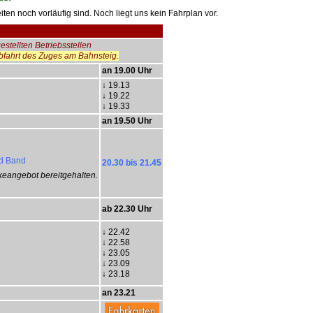
iten noch vorläufig sind. Noch liegt uns kein Fahrplan vor.
estellten Betriebsstellen
Abfahrt des Zuges am Bahnsteig.
an 19.00 Uhr
↓ 1
9.13
↓ 1
9.22
↓ 1
9.33
an
19.50 Uhr
nd Band
20.30 bis 21.45
keangebot bereitgehalten.
ab 22.30 Uhr
↓ 22
.42
↓ 22
.58
↓ 23
.05
↓ 23
.09
↓ 23
.18
an 23.21