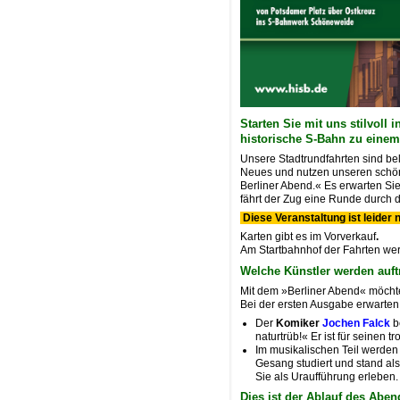
Starten Sie mit uns stilvoll
historische S-Bahn zu eine
Unsere Stadtrundfahrten sind bel
Neues und nutzen unseren schön
Berliner Abend.« Es erwarten 
fährt der Zug eine Runde durch d
Diese Veranstaltung ist leider 
Karten gibt es im Vorverkauf
.
Am Startbahnhof der Fahrten wer
Welche Künstler werden auft
Mit dem »Berliner Abend« möcht
Bei der ersten Ausgabe erwarten
Der
Komiker
Jochen Falck
b
naturtrüb!« Er ist für seinen
Im musikalischen Teil werden
Gesang studiert und stand al
Sie als Uraufführung erleben. 
Dies ist der Ablauf des Aben