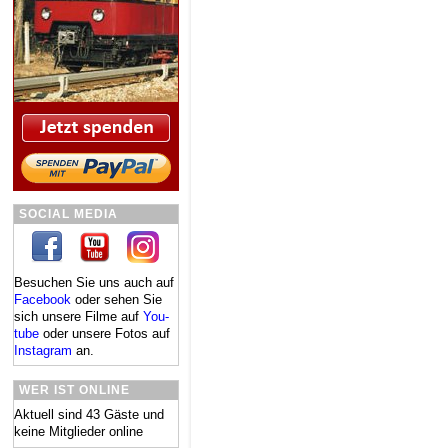
SOCIAL MEDIA
Besuchen Sie uns auch auf
Facebook
oder se­hen Sie
sich un­se­re Fil­me auf
You­
tube
oder un­se­re Fo­tos auf
In­sta­gram
an.
WER IST ONLINE
Aktuell sind 43 Gäste und
keine Mitglieder online