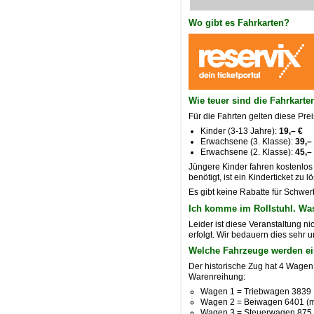
Wo gibt es Fahrkarten?
Wie teuer sind die Fahrkarte
Für die Fahrten gelten diese Prei
Kinder (3-13 Jahre):
19,– €
Erwachsene (3. Klasse):
39,–
Erwachsene (2. Klasse):
45,–
Jüngere Kinder fahren kostenlos 
benötigt, ist ein Kinderticket z
Es gibt keine Rabatte für Schwer
Ich komme im Rollstuhl. Wa
Leider ist diese Veranstaltung n
erfolgt. Wir bedauern dies sehr 
Welche Fahrzeuge werden ei
Der historische Zug hat 4 Wage
Warenreihung:
Wagen 1 = Triebwagen 3839
Wagen 2 = Beiwagen 6401 (mit
Wagen 3 = Steuerwagen 875