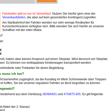
Fahrkarten gibt es nur im Vorverkauf.
Nutzen Sie hierfür gern eine der
Vorverkaufstellen
, die aber auf kein gesondertes Kontingent zugreifen.
Am Startbahnhof der Fahrten werden nur sehr wenige Restkarten für
Kurzentschlossene verfügbar sein. Bitte wenden Sie sich hierfür an unseren
Schaffner mit der roten Mütze.
n?
se:
 €
 €
mit, haben aber keinen Anspruch auf einen Sitzplatz. Wird dennoch ein Sitzplatz
u lösen. Es können nur einklappbare Kinderwagen transportiert werden.
behinderte oder Freikarten für deren Begleitung.
s muss ich tun?
icht barrierefrei zugänglich, da der Ausstieg im Werk Schöneweide über Treppen
und hoffen, Sie bei unseren regulären Fahrten an Bord begrüßen zu können.
ngesetzt?
n bestehend aus dem Viertelzug
3839/6401
und
475/875 605
. Es gilt folgende
 Abteil der 2. Klasse)
 605