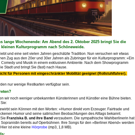
 ins lange Wochenende: Am Abend des 2. Oktober 2025 bringt Sie die
m kleinen Kulturprogramm nach Schöneweide.
iebt und eine seit vielen Jahren geschätzte Tradition. Nun versuchen wir etwas
en Zug aus den 20er und 30er Jahren als Zubringer für ein Kulturprogramm: »Ein
Sie Comedy und Musik in einem exklusiven Ambiente. Nach dem Showprogramm
ie Stadt und bringt Sie (fast) nach Hause
.
nicht für Personen mit eingeschränkter Mobilität geeignet (Rollstuhlfahrer).
den nur wenige Restkarten verfügbar sein.
reten?
en wir noch weniger unbekannten Künsterinnen und Künstler eine Bühne bieten.
 Sie:
ewirbt sein Können mit den Worten: »Humor direkt vom Erzeuger. Fairtrade und
 trockenen Humor und seine satirischen Beobachtungen des Alltags bekannt.
 Sie
Franziska B. und ihre Band
verzaubern. Die sympathische Wahlberlinerin hat
s Sopranistin bereits auf Operbühnen. Ihre Songs für den »Berliner Abend« werden
Hier ist eine kleine
Hörprobe
(mp3, 1,8 MB).
ds: