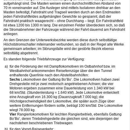
aufgehängt sind. Die Masten weisen einen durchschnittlichen Abstand von
70 m voneinander auf. Die Ausleger sind mittels Isolatoren drehbar an den
Masten befestigt, Fahrdraht und Tragseil werden durch an den Endmasten
jeden Fahrdrahtfeldes aufgehängten Gewichte so gespannt, daß der
Fahrdraht praktisch waagerecht – ohne Durchhang – liegt. Ein Fahrdrahtfeld
ist etwa 1200 bis 1300 m lang. Die einzelnen Felder überdecken sich, so daß
die Stromabnehmer der Fahrzeuge während der Fahrt dauernd am Fahrdraht
anliegen.
An den Grenzen der Unterwerksbezirke werden diese durch selbsttätige
Höchststromschalter miteinander verbunden, so daß in der Regel alle Werke
gemeinsam arbeiten; im Störungsfalle wird der gestörte Bezirk ebenso
selbsttätig abgetrennt.
Es standen folgende Triebfahrzeuge zur Verfügung:
a)
für die Förderung der mit Dampflokomotiven im Ostbahnhof bzw. im
Westbahnhof ankommenden Reisefernzüge über die den Tunnel
enthaltende Querlinie nach den Abstellbahnhöfen:
Sechs
Lokomotiven der Gattung Bo’Bo’. Die Lokomotiven haben zwei
Drehgestelle mit je zwei motorisch angetriebenen Achsen; die vier
Motoren ergeben zusammen eine Dauerleistung von 1.340 kW bei
68 km/Std. (Stundenleistung = 1.640 kW). Jede Lokomotive entwickelt
eine Anzugkraft von 16.300 kg (Dauerzugkraft 7.000 kg); die
Höchstgeschwindigkeit der Lokomotive, die später auch Züge über
weitere Entfernungen fördern sollte, beträgt 100 km/Std. Die Lokomotive
wiegt 78.000 kg.
Vier
Rangierlokomotiven für leichten Rangierbetrieb, ebenfalls Gattung
Bo’Bo’, deren Triebdrehgestelle die gleichen sind, wie diejenigen der
nachstehen beschriebenen Triebwagen
b)
für den Vorort-Reiseverkehr: