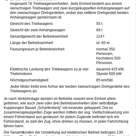
insgesamt 76 Triebwageneinheiten. Jede Einheit besteht aus einem
vierachsigen Triebwagen und zwei kurzgekuppelten Anhängewagen auf
drei zweiachsigen Drehgestellen, wobei das mittlere Drehgestell beiden
Anhängewagen gemeinsam ist
Gewicht des Triebwagens
55 t
Gewicht der zwei Anhängewagen
69 t
Gesamtgewicht der Betriebseinheit
114 t
Länge der Betriebseinheit
rd. 60 m
Fassungsraum je Betriebseinheit
normal 350
Personen,
höchstens 500
Personen
Elektrische Leistung des Triebwagens zu je vier
dauernd 425 kW,
Triebmotoren
Stunde 600 kW
Höchstgeschwindigkeit
85 km/Std.
Jeder Motor treibt eine Achse der beiden zweiachsigen Drehgestelle des
Triebwagens an.
Je nach Verkehrslage werden im Betriebe sowohl eine Einheit allein
gefahren, wie auch zwei oder drei Betriebseinheiten über selbsttätige
Kupplungen Bauart „Scharfenberg” mit einander gekuppelt. Die so
zusammengekuppelten Züge werden mittels der sog. Vielfachsteuerung von
einem Führerstand aus gesteuert. An jedem Zugende befindet sich ein
Führerstand, so daß der Zug, ohne drehen zu müssen, in jeder Fahrrichtung
fahren kann.
Die Gesamtkosten der Umstellung auf elektrischen Betrieb betrugen 130