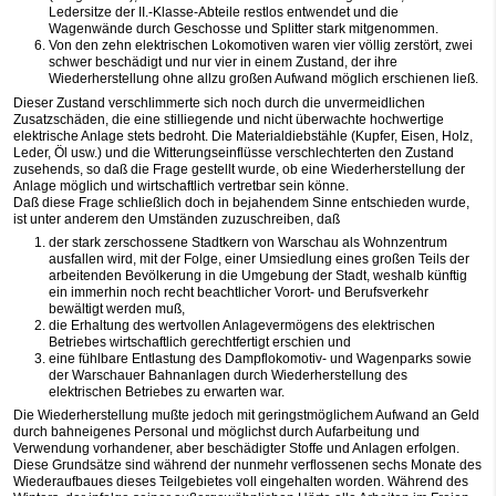
Ledersitze der II.-Klasse-Abteile restlos entwendet und die
Wagenwände durch Geschosse und Splitter stark mitgenommen.
Von den zehn elektrischen Lokomotiven waren vier völlig zerstört, zwei
schwer beschädigt und nur vier in einem Zustand, der ihre
Wiederherstellung ohne allzu großen Aufwand möglich erschienen ließ.
Dieser Zustand verschlimmerte sich noch durch die unvermeidlichen
Zusatzschäden, die eine stilliegende und nicht überwachte hochwertige
elektrische Anlage stets bedroht. Die Materialdiebstähle (Kupfer, Eisen, Holz,
Leder, Öl usw.) und die Witterungseinflüsse verschlechterten den Zustand
zusehends, so daß die Frage gestellt wurde, ob eine Wiederherstellung der
Anlage möglich und wirtschaftlich vertretbar sein könne.
Daß diese Frage schließlich doch in bejahendem Sinne entschieden wurde,
ist unter anderem den Umständen zuzuschreiben, daß
der stark zerschossene Stadtkern von Warschau als Wohnzentrum
ausfallen wird, mit der Folge, einer Umsiedlung eines großen Teils der
arbeitenden Bevölkerung in die Umgebung der Stadt, weshalb künftig
ein immerhin noch recht beachtlicher Vorort- und Berufsverkehr
bewältigt werden muß,
die Erhaltung des wertvollen Anlagevermögens des elektrischen
Betriebes wirtschaftlich gerechtfertigt erschien und
eine fühlbare Entlastung des Dampflokomotiv- und Wagenparks sowie
der Warschauer Bahnanlagen durch Wiederherstellung des
elektrischen Betriebes zu erwarten war.
Die Wiederherstellung mußte jedoch mit geringstmöglichem Aufwand an Geld
durch bahneigenes Personal und möglichst durch Aufarbeitung und
Verwendung vorhandener, aber beschädigter Stoffe und Anlagen erfolgen.
Diese Grundsätze sind während der nunmehr verflossenen sechs Monate des
Wiederaufbaues dieses Teilgebietes voll eingehalten worden. Während des