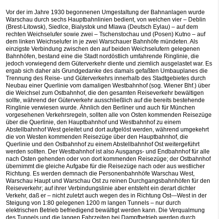
Vor der im Jahre 1930 begonnenen Umgestaltung der Bahnanlagen wurde
Warschau durch sechs Hauptbahnlinien bedient, von welchen vier – Deblin
(Brest-Litowsk), Siedlce, Bialystok und Mlawa (Deutsch Eylau) – auf dem
rechten Weichselufer sowie zwei – Tschenstochau und (Posen) Kutno – auf
dem linken Weichselufer in je zwei Warschauer Bahnhöfe mündeten. Als
einzigste Verbindung zwischen den auf beiden Weichselufern gelegenen
Bahnhöfen, bestand eine die Stadt nordöstlich umfahrende Ringlinie, die
jedoch vorwiegend dem Güterverkehr diente und ziemlich ausgelastet war. Es
ergab sich daher als Grundgedanke des damals gefaßten Umbauplanes die
Trennung des Reise- und Güterverkehrs innerhalb des Stadtgebietes durch
Neubau einer Querlinie vom damaligen Westbahnhof (sog. Wiener Bhf.) über
die Weichsel zum Ostbahnhof, die den gesamten Reiseverkehr bewältigen
sollte, während der Güterverkehr ausschließlich auf die bereits bestehende
Ringlinie verwiesen wurde. Ähnlich den Berliner und auch für München
vorgesehenen Verkehrsregeln, sollten alle von Osten kommenden Reisezüge
über die Querlinie, den Hauptbahnhof und Westbahnhof zu einem
Abstellbahnhof West geleitet und dort aufgelöst werden, während umgekehrt
die von Westen kommenden Reisezüge über den Hauptbahnhof, die
Querlinie und den Ostbahnhof zu einem Abstellbahnhof Ost weitergeführt
werden sollten. Der Westbahnhof ist also Ausgangs- und Endbahnhof für alle
nach Osten gehenden oder von dort kommenden Reisezüge; der Ostbahnhof
übernimmt die gleiche Aufgabe für die Reisezüge nach oder aus westlicher
Richtung. Es werden demnach die Personenbahnhöfe Warschau West,
Warschau Haupt und Warschau Ost zu reinen Durchgangsbahnhöfen für den
Reiseverkehr; auf ihrer Verbindungslinie aber entsteht ein derart dichter
Verkehr, daß er – nicht zuletzt auch wegen des in Richtung Ost—West in der
Steigung von 1:80 gelegenen 1200 m langen Tunnels – nur durch
elektrischen Betrieb befriedigend bewältigt werden kann. Die Verqualmung
des Tunnels und die langen Fahrzeiten bei Dampfbetrieb werden durch