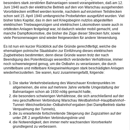
besonders stark zerstörten Bahnanlagen soweit vorangetrieben, daß am 12.
Juni 1940 auch der elektrische Betrieb auf den von Warschau ausgehenden
Vorortstrecken eröffnet werden konnte, nachdem auf einzelnen Teilstrecken
schon seit 15. April 1940 umfangreiche Probefahrten ausgeführt wurden. Viel
bisher totes Kapital, das in den seit Kriegsbeginn nutzlos abgestellten
elektrischen Triebwagenzügen und elektrischen Lokomotiven sowie auch in
ortsfesten Anlagen festgelegt war, ist dadurch wieder mobil gemacht, und
manche Dampflokomotive, die bisher die Züge dieser Strecken fuhr, sowie
viele Personenwagen sind wieder freigeworden für andere Verwendung.
Es ist nun ein kurzer Rückblick auf die Gründe gerechtfertigt, welche die
ehemaligen polnische Staatsbahn zur Einführung dieses elektrischen
Zugbetriebes bestimmten; denn diese Gründe waren trotz der nach
Beendigung des Polenfeldzugs wesentlich veränderten Verhältnisse, immer
noch schwerwiegend genug, um die Ostbahn zu veranlassen, die durch
unmittelbare und mittelbare Kriegseinwirkungen stark beschädigten Anlagen
wiederherzustellen. Sie waren, kurz zusammengefaßt, folgende:
Die starke Verkehrsbelastung des Warschauer Knotenpunktes im
allgemeinen, die eine auf mehrere Jahre verteilte Umgestaltung der
Bahnanlagen schon ab 1930 nötig gemacht hatte,
die besonders schwierigen Verhältnisse, die sich anschließend auf der
neu geschaffenen Verbindung Warschau Westbahnhof–Hauptbahnhof–
Tunnel–Weichselbrücke–Ostbahnhof ergaben (bei Dampfbetrieb starke
Verqualmung der Tunnels),
die zu erwartende fortschreitende Steigerung der Zugszahlen auf der
unter Ziff. 2 angeführten Verbindungslinie und
die Notwendigkeit, den immer mehr wachsenden Vorortverkehr
grundlegend zu verbessern.