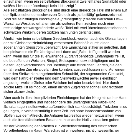
einzuhalten, wenn ein selbsttätiges Blocksignal zweifelhaftes Signalbild oder
weißes Licht oder überhaupt kein Licht zeigt.”
Alle selbsttätigen Blocksignale sind durch eine dreieckige Tafel mit einem auf
der Spitze stehendem schwarzen Dreieck als „selbsttätig” gekennzeichnet.
Sind die selbsttätigen Blocksignale „dreibegriffig” (Strecke Warschau Ost—
Warschau West), so erhalten sie als weiteres Kennzeichen noch eine
rechteckige schwarzgeränderte weiße Tafel mit zwei übereinanderstehenden
schwarzen Winkeln, deren Spitzen nach unten gerichtet sind.
Ähnlich wie beim selbsttätigen Streckenblock, werden auch die Gleisanlagen
der mit Gleisbesetzteinrichtung versehenen Bahnhöfe durch einen
sogenannten Gleisstrom überwacht. Die Einrichtung ist hier so getroffen, daß
beispielsweise ein Einfahrsignal erst dann auf „Fahrt frei” gestellt werden
kann, wenn das für die zu erwartende Zugfahrt benötigte Einfahrgleis frei ist,
die betreffenden Weichen, Riegel, Gleissperren usw. richtigliegen und in
dieser Lage verschlossen und überhaupt alle feindlichen Fahrten, die den
einfahrenden Zug etwa gefährden könnten, ausgeschlossen sind. Auf einem
über den Stellwerken angebrachten Schaubild, der sogenannten Gleistafel,
wird dem Fahrdienstleiter und dem Stellwerkswächter jeweils elektrisch
angezeigt, welche Gleise oder Weichen frei oder besetzt sind. Nur durch
solche Mittel ist es möglich, einen dichten Zugverkehr schnell und trotzdem
sicher abzuwickeln.
Aber auch in diese komplizierten Einrichtungen hat der Krieg mit rauher Hand
vielfach eingegriffen und insbesondere die umfangreichen Kabel- und
Schaltanlagen stellenweise außerordentlich stark beschädigt. Trotzdem ist es
gelungen, in verhältnismäßig kurzer Zeit und ohne Inanspruchnahme von
Stoffen aus dem Altreich, die Anlagen fast restlos wieder herzustellen, wenn
auch die fremdländischen Bauarten uns manche Nuß zu knacken gaben.
Mit der Vollendung der Arbeiten zur Wiederherstellung des elektrischen
Vorortbetriebes im Raum Warschau ist ein weiterer, nicht unwesentlicher