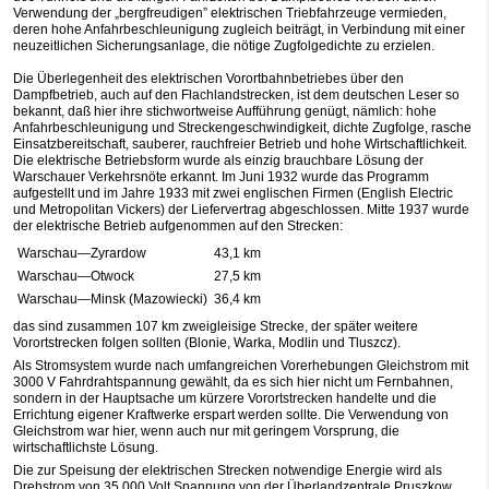
Verwendung der „bergfreudigen” elektrischen Triebfahrzeuge vermieden,
deren hohe Anfahrbeschleunigung zugleich beiträgt, in Verbindung mit einer
neuzeitlichen Sicherungsanlage, die nötige Zugfolgedichte zu erzielen.
Die Überlegenheit des elektrischen Vorortbahnbetriebes über den
Dampfbetrieb, auch auf den Flachlandstrecken, ist dem deutschen Leser so
bekannt, daß hier ihre stichwortweise Aufführung genügt, nämlich: hohe
Anfahrbeschleunigung und Streckengeschwindigkeit, dichte Zugfolge, rasche
Einsatzbereitschaft, sauberer, rauchfreier Betrieb und hohe Wirtschaftlichkeit.
Die elektrische Betriebsform wurde als einzig brauchbare Lösung der
Warschauer Verkehrsnöte erkannt. Im Juni 1932 wurde das Programm
aufgestellt und im Jahre 1933 mit zwei englischen Firmen (English Electric
und Metropolitan Vickers) der Liefervertrag abgeschlossen. Mitte 1937 wurde
der elektrische Betrieb aufgenommen auf den Strecken:
Warschau—Zyrardow
43,1 km
Warschau—Otwock
27,5 km
Warschau—Minsk (Mazowiecki)
36,4 km
das sind zusammen 107 km zweigleisige Strecke, der später weitere
Vorortstrecken folgen sollten (Blonie, Warka, Modlin und Tluszcz).
Als Stromsystem wurde nach umfangreichen Vorerhebungen Gleichstrom mit
3000 V Fahrdrahtspannung gewählt, da es sich hier nicht um Fernbahnen,
sondern in der Hauptsache um kürzere Vorortstrecken handelte und die
Errichtung eigener Kraftwerke erspart werden sollte. Die Verwendung von
Gleichstrom war hier, wenn auch nur mit geringem Vorsprung, die
wirtschaftlichste Lösung.
Die zur Speisung der elektrischen Strecken notwendige Energie wird als
Drehstrom von 35.000 Volt Spannung von der Überlandzentrale Pruszkow