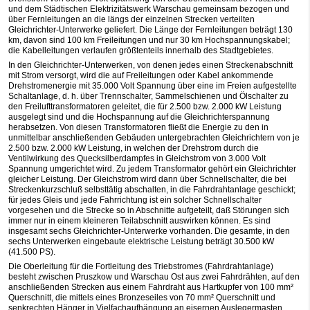
und dem Städtischen Elektrizitätswerk Warschau gemeinsam bezogen und
über Fernleitungen an die längs der einzelnen Strecken verteilten
Gleichrichter-Unterwerke geliefert. Die Länge der Fernleitungen beträgt 130
km, davon sind 100 km Freileitungen und nur 30 km Hochspannungskabel;
die Kabelleitungen verlaufen größtenteils innerhalb des Stadtgebietes.
In den Gleichrichter-Unterwerken, von denen jedes einen Streckenabschnitt
mit Strom versorgt, wird die auf Freileitungen oder Kabel ankommende
Drehstromenergie mit 35.000 Volt Spannung über eine im Freien aufgestellte
Schaltanlage, d. h. über Trennschalter, Sammelschienen und Ölschalter zu
den Freilufttransformatoren geleitet, die für 2.500 bzw. 2.000 kW Leistung
ausgelegt sind und die Hochspannung auf die Gleichrichterspannung
herabsetzen. Von diesen Transformatoren fließt die Energie zu den in
unmittelbar anschließenden Gebäuden untergebrachten Gleichrichtern von je
2.500 bzw. 2.000 kW Leistung, in welchen der Drehstrom durch die
Ventilwirkung des Quecksilberdampfes in Gleichstrom von 3.000 Volt
Spannung umgerichtet wird. Zu jedem Transformator gehört ein Gleichrichter
gleicher Leistung. Der Gleichstrom wird dann über Schnellschalter, die bei
Streckenkurzschluß selbsttätig abschalten, in die Fahrdrahtanlage geschickt;
für jedes Gleis und jede Fahrrichtung ist ein solcher Schnellschalter
vorgesehen und die Strecke so in Abschnitte aufgeteilt, daß Störungen sich
immer nur in einem kleineren Teilabschnitt auswirken können. Es sind
insgesamt sechs Gleichrichter-Unterwerke vorhanden. Die gesamte, in den
sechs Unterwerken eingebaute elektrische Leistung beträgt 30.500 kW
(41.500 PS).
Die Oberleitung für die Fortleitung des Triebstromes (Fahrdrahtanlage)
besteht zwischen Pruszkow und Warschau Ost aus zwei Fahrdrähten, auf den
anschließenden Strecken aus einem Fahrdraht aus Hartkupfer von 100 mm²
Querschnitt, die mittels eines Bronzeseiles von 70 mm² Querschnitt und
senkrechten Hänger in Vielfachaufhängung an eisernen Auslegermasten