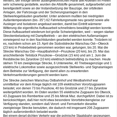
Winters, der infolge seiner außergewöhnlichen Härte alle Arbeiten im Freien
sehr schwierig gestaltete, wurden die Altstoffe gesammelt, aufgearbeitet und
bereitgestellt sowie an der Instandsetzung der Bauzüge, der ortsfesten
Anlagen, der Fahrzeuge und der Sicherungsanlagen in den
Stellwerksgebäuden gearbeitet. Unter anderem mußten bei niedrigsten
Außentemperaturen (bis -35°) 62 Fahrleitungsmaste neu gesetzt sowie alle
Ausleger und Isolatoren angebaut werden, damit bei Eintritt wärmerer
Witterung die eigentliche Aufbauarbeit schnellstens bewältigt werden konnte.
Diese Aufbauarbeit wiederum bot große Schwierigkeiten, weil – wegen starker
Streckenbelastung mit Dampfbetrieb – an den elektrischen Außenanlagen
vorwiegend nur in den Nachtstunden gearbeitet werden konnte. Trotzdem ist
es, nachdem schon am 15. April die Südoststrecke Warschau Ost—Otwock
(23 km) in Probebetrieb genommen worden war, gelungen, bis 20. Mai die
Strecke Warschau Ost—Hauptbahnhof—Pruszkow (20 km), bis 25. Mai das
anschließende Teilstück Pruszkow—Grodzisk (15 km) und am 1. Juni die
Reststrecke bis Zyrardow (10 km) elektrisch betriebsfähig zu machen. Heute
stehen 70 km zweigleisige Strecke, 6 Unterwerke, 40 Triebwagenzüge und 1
elektrische Lokomotive sowie ausgezeichnete Stellwerks- und Signalanlagen
dem Betriebe zur Verfügung, der damit allen zu erwartenden
Verkehrsanforderungen gerecht werden kann.
Die Strecke zwischen Warschau Ostbahnhof und Westbahnhof war
unmittelbar vor dem Kriege täglich mit 109 elektrischen Vorortzugpaaren
belastet, von denen 73 bis Puszkow, 40 bis Grodzisk und 27 bis Zyrardow
weitergeführt worden. Im Osten wurden 55 elektrische Zugpaare bis Otwock,
43 Zugpaare bis Rembertow und 25 bis Minsk Maz. durchgeführt. Dabei ist zu
berücksichtigen, daß hier nicht etwa besondere Vorortstreckengleise zur
Verfügung standen, sondern daß Vorort- und Fernverkehr dieselbe
zweigleisige Strecke benutzten, die dadurch mit insgesamt 206 Zugpaaren
täglich außerordentlich belastet wurde.
Bei einem derart dichten Verkehr war die polnische Staatsbahn gezwungen,