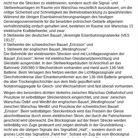
nicht nur die Strecken zu elektrisieren, sondern auch die Signal- und
Stellwerksanlagen im Raume von Warschau neuzeitlich auszubauen, um die
nötige Sicherheit und Schnelligkeit der Betriebsabwicklung zu gewährleisten.
Während die übrigen Eisenbahnsicherungsanlagen des heutigen
Generalgouvernements für die besetzten polnischen Gebiete allgemein
verhältnismäßig einfach gehalten sind, bestehen im Raume von Warschau 15
elektrische Kraftstellwerke, und zwar:
8 Stellwerke der deutschen Bauart „Vereinigte Eisenbahnsignalwerke (VES
1912)”,
6 Stellwerke der schwedischen Bauart „Ericsson” und
1 Stellwerk der englischen Bauart „Westinghouse”.
Die Bahnhöfe der elektrisierten Strecken sind mit Lichttagessignalen der
Bauart „Ericsson”, ferner mit elektrischen Gleisbesetzteinrichtung und
Gleistafel ausgerüstet. In den Stellwerksgebäuden ist Anschluß an das
Bahnnetz 200/380-V-Wechselstrom vorhanden und meist auch 136-Volt-
Batterie. Beim Versagen des Netzes werden die Lichttagessignale und
Gleichstromkreise über Einankerumformer aus der 136-Volt-Batterie gespeist,
die über Trockengleichrichter aus dem Netz gepuffert wird.
Notstromaggregate für Gleich- und Wechselstrom sind fast überall vorhanden.
Wegen des besonders dichten Verkehrs zwischen Warschau Ostbahnhof und
Pruszkow ist selbsttätiger Streckenblock eingerichtet, und zwar: zwischen
Warschau Ostbf. und Westbf der englischen Bauart „Westinghouse” und
zwischen Warschau Westbf. und Pruszkow der schwedischen Bauart
„Erisson”. Beim selbsttätigen Streckenblock wird das Freisein der Gleise
abschnittsweise durch einen elektrischen Strom, der durch die Fahrschienen
geschickt wird überwacht. Die Blocksignale auf der freien Strecke werden
selbsttätig von Zuge gesteuert und zeigen deshalb in der Grundstellung –
nicht wie die übrigen Signale des Signalbild „Halt”, - sondern durch ein
grünes Licht das Signalbild „Fahrt frei”. Sobald ein Zug die vom Blocksignal