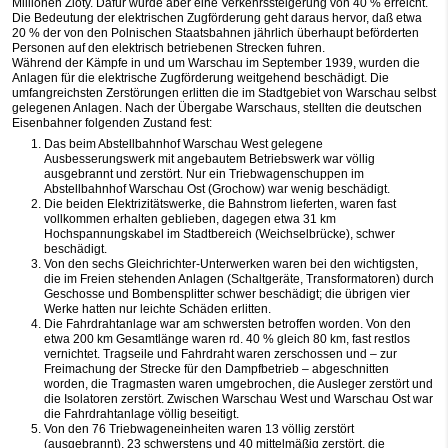
Millionen Zloty. Dafür wurde aber eine Verkehrssteigerung von 40 % erreicht.
Die Bedeutung der elektrischen Zugförderung geht daraus hervor, daß etwa
20 % der von den Polnischen Staatsbahnen jährlich überhaupt beförderten
Personen auf den elektrisch betriebenen Strecken fuhren.
Während der Kämpfe in und um Warschau im September 1939, wurden die
Anlagen für die elektrische Zugförderung weitgehend beschädigt. Die
umfangreichsten Zerstörungen erlitten die im Stadtgebiet von Warschau selbst
gelegenen Anlagen. Nach der Übergabe Warschaus, stellten die deutschen
Eisenbahner folgenden Zustand fest:
Das beim Abstellbahnhof Warschau West gelegene
Ausbesserungswerk mit angebautem Betriebswerk war völlig
ausgebrannt und zerstört. Nur ein Triebwagenschuppen im
Abstellbahnhof Warschau Ost (Grochow) war wenig beschädigt.
Die beiden Elektrizitätswerke, die Bahnstrom lieferten, waren fast
vollkommen erhalten geblieben, dagegen etwa 31 km
Hochspannungskabel im Stadtbereich (Weichselbrücke), schwer
beschädigt.
Von den sechs Gleichrichter-Unterwerken waren bei den wichtigsten,
die im Freien stehenden Anlagen (Schaltgeräte, Transformatoren) durch
Geschosse und Bombensplitter schwer beschädigt; die übrigen vier
Werke hatten nur leichte Schäden erlitten.
Die Fahrdrahtanlage war am schwersten betroffen worden. Von den
etwa 200 km Gesamtlänge waren rd. 40 % gleich 80 km, fast restlos
vernichtet. Tragseile und Fahrdraht waren zerschossen und – zur
Freimachung der Strecke für den Dampfbetrieb – abgeschnitten
worden, die Tragmasten waren umgebrochen, die Ausleger zerstört und
die Isolatoren zerstört. Zwischen Warschau West und Warschau Ost war
die Fahrdrahtanlage völlig beseitigt.
Von den 76 Triebwageneinheiten waren 13 völlig zerstört
(ausgebrannt), 23 schwerstens und 40 mittelmäßig zerstört, die