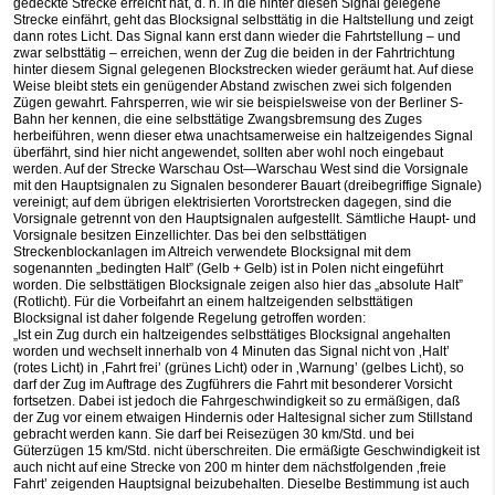
gedeckte Strecke erreicht hat, d. h. in die hinter diesen Signal gelegene
Strecke einfährt, geht das Blocksignal selbsttätig in die Haltstellung und zeigt
dann rotes Licht. Das Signal kann erst dann wieder die Fahrtstellung – und
zwar selbsttätig – erreichen, wenn der Zug die beiden in der Fahrtrichtung
hinter diesem Signal gelegenen Blockstrecken wieder geräumt hat. Auf diese
Weise bleibt stets ein genügender Abstand zwischen zwei sich folgenden
Zügen gewahrt. Fahrsperren, wie wir sie beispielsweise von der Berliner S-
Bahn her kennen, die eine selbsttätige Zwangsbremsung des Zuges
herbeiführen, wenn dieser etwa unachtsamerweise ein haltzeigendes Signal
überfährt, sind hier nicht angewendet, sollten aber wohl noch eingebaut
werden. Auf der Strecke Warschau Ost—Warschau West sind die Vorsignale
mit den Hauptsignalen zu Signalen besonderer Bauart (dreibegriffige Signale)
vereinigt; auf dem übrigen elektrisierten Vorortstrecken dagegen, sind die
Vorsignale getrennt von den Hauptsignalen aufgestellt. Sämtliche Haupt- und
Vorsignale besitzen Einzellichter. Das bei den selbsttätigen
Streckenblockanlagen im Altreich verwendete Blocksignal mit dem
sogenannten „bedingten Halt” (Gelb + Gelb) ist in Polen nicht eingeführt
worden. Die selbsttätigen Blocksignale zeigen also hier das „absolute Halt”
(Rotlicht). Für die Vorbeifahrt an einem haltzeigenden selbsttätigen
Blocksignal ist daher folgende Regelung getroffen worden:
„Ist ein Zug durch ein haltzeigendes selbsttätiges Blocksignal angehalten
worden und wechselt innerhalb von 4 Minuten das Signal nicht von ‚Halt’
(rotes Licht) in ‚Fahrt frei’ (grünes Licht) oder in ‚Warnung’ (gelbes Licht), so
darf der Zug im Auftrage des Zugführers die Fahrt mit besonderer Vorsicht
fortsetzen. Dabei ist jedoch die Fahrgeschwindigkeit so zu ermäßigen, daß
der Zug vor einem etwaigen Hindernis oder Haltesignal sicher zum Stillstand
gebracht werden kann. Sie darf bei Reisezügen 30 km/Std. und bei
Güterzügen 15 km/Std. nicht überschreiten. Die ermäßigte Geschwindigkeit ist
auch nicht auf eine Strecke von 200 m hinter dem nächstfolgenden ‚freie
Fahrt’ zeigenden Hauptsignal beizubehalten. Dieselbe Bestimmung ist auch